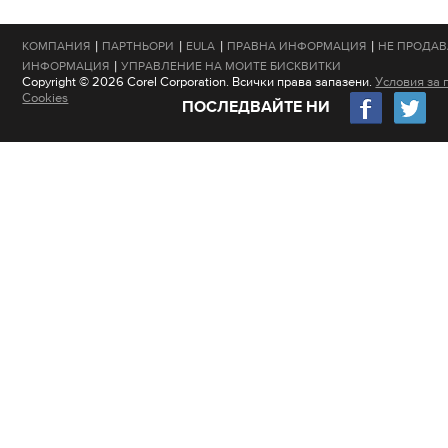
|
|
|
|
КОМПАНИЯ
ПАРТНЬОРИ
EULA
ПРАВНА ИНФОРМАЦИЯ
НЕ ПРОДАВ
|
ИНФОРМАЦИЯ
УПРАВЛЕНИЕ НА МОИТЕ БИСКВИТКИ
Copyright © 2026 Corel Corporation. Всички права запазени.
Условия за 
Cookies
ПОСЛЕДВАЙТЕ НИ