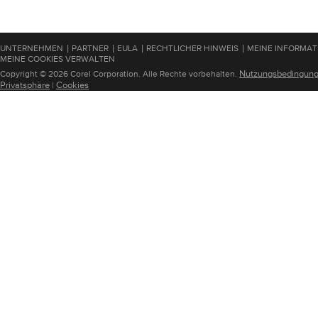
|
|
|
|
UNTERNEHMEN
PARTNER
EULA
RECHTLICHER HINWEIS
MEINE INFORMAT
MEINE COOKIES VERWALTEN
Nutzungsbedingun
Copyright © 2026 Corel Corporation. Alle Rechte vorbehalten.
Privatsphäre
Cookies
|