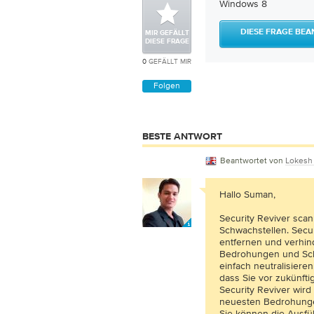
Windows 8
DIESE FRAGE BE
MIR GEFÄLLT
DIESE FRAGE
0
GEFÄLLT MIR
Folgen
BESTE ANTWORT
Beantwortet von
Lokesh
Hallo Suman,
Security Reviver scan
Schwachstellen. Secu
entfernen und verhind
Bedrohungen und Schw
einfach neutralisiere
dass Sie vor zukünfti
Security Reviver wird 
neuesten Bedrohunge
Sie können die Ausfüh