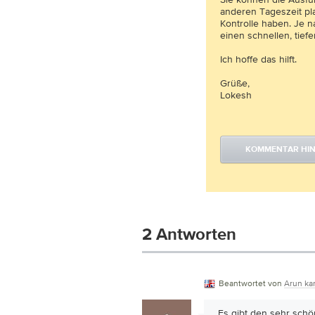
anderen Tageszeit pla
Kontrolle haben. Je 
einen schnellen, tief
Ich hoffe das hilft.
Grüße,
Lokesh
KOMMENTAR HI
2 Antworten
Beantwortet von
Arun ka
Es gibt den sehr schön