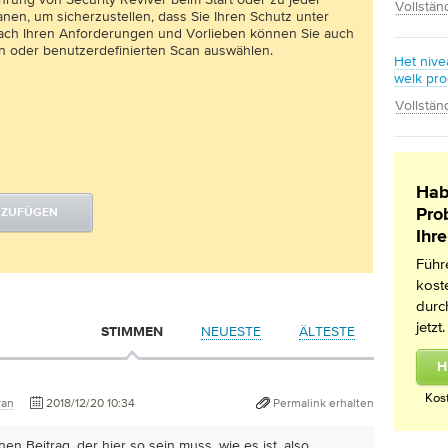
Vollstän
nen, um sicherzustellen, dass Sie Ihren Schutz unter
nach Ihren Anforderungen und Vorlieben können Sie auch
en oder benutzerdefinierten Scan auswählen.
Het nive
welk pro
Vollstän
Hab
Pro
NZUFÜGEN
Ihr
Führ
kost
durc
jetzt.
NEUESTE
ÄLTESTE
STIMMEN
H
Kos
ran
2018/12/20 10:34
Permalink erhalten
en Beitrag, der hier so sein muss, wie es ist, also