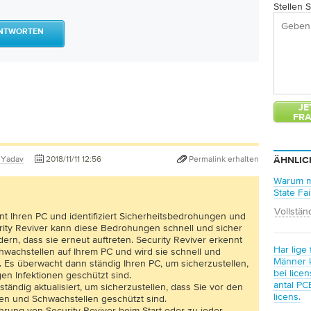
Stellen 
ANTWORTEN
 Yadav
2018/11/11 12:56
Permalink erhalten
ÄHNLIC
Warum m
State Fa
Vollstän
nt Ihren PC und identifiziert Sicherheitsbedrohungen und
rity Reviver kann diese Bedrohungen schnell und sicher
ern, dass sie erneut auftreten. Security Reviver erkennt
Har lige
achstellen auf Ihrem PC und wird sie schnell und
Männer k
n. Es überwacht dann ständig Ihren PC, um sicherzustellen,
bei lice
gen Infektionen geschützt sind.
antal PC
ständig aktualisiert, um sicherzustellen, dass Sie vor den
licens.
n und Schwachstellen geschützt sind.
rung von Security Reviver beim Start oder zu jeder