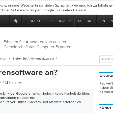
ns, unsere Website in so vielen Sprachen wie möglich zu lokalisie
rd zur Zeit maschinell per Google Translate übersetzt.
PRODUKTE
RESSOURCEN
SUPPORT
UNTER
Erhalten Sie Antworten von unserer
Gemeinschaft von Computer-Experten
orten
Bieten Sie Antivirensoftware an?
irensoftware an?
WILLKO
4:18
Sicherheit
ReviverS
haben Si
es von d
e-Link bei Google erhalten, jedoch keine Klarheit darüber,
vorhanden ist oder nicht.
 Schutz vor Online-Hackern und Malware erforderlich
KÖNNT 