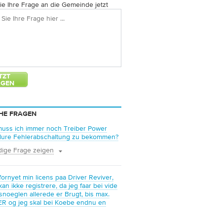
Sie Ihre Frage an die Gemeinde jetzt
HE FRAGEN
uss ich immer noch Treiber Power
ilure Fehlerabschaltung zu bekommen?
dige Frage zeigen
 fornyet min licens paa Driver Reviver,
an ikke registrere, da jeg faar bei vide
nsnoeglen allerede er Brugt, bis max.
ER og jeg skal bei Koebe endnu en