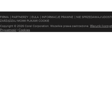
|
|
|
|
FIRMA
PARTNERZY
EULA
INFORMACJE PRAWNE
NIE SPRZEDAWAJ/UDOST
ZARZĄDZAJ MOIMI PLIKAMI COOKIE
Warunki korzys
Copyright © 2026 Corel Corporation. Wszelkie prawa zastrzeżone.
Prywatność
Cookies
|