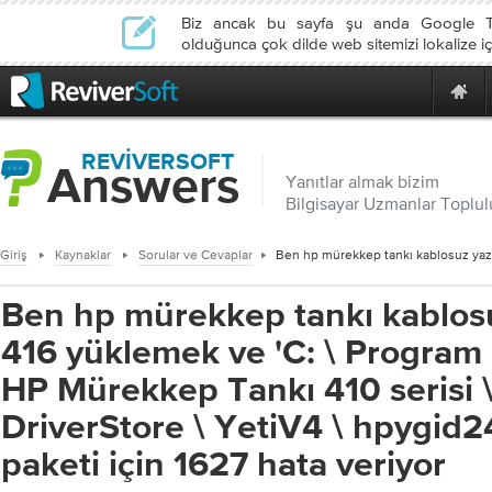
Biz ancak bu sayfa şu anda Google Tr
olduğunca çok dilde web sitemizi lokalize iç
REVIVERSOFT
Answers
Yanıtlar almak bizim
Bilgisayar Uzmanlar Toplu
Giriş
Kaynaklar
Sorular ve Cevaplar
Ben hp mürekkep tankı kablosu
416 yüklemek ve 'C: \ Program F
HP Mürekkep Tankı 410 serisi 
DriverStore \ YetiV4 \ hpygid2
paketi için 1627 hata veriyor