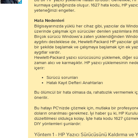
kurmaya çalıştığınızda oluşur. 1627 hata kodu, HP yazıc
yeteneğinizi engeller.
Hata Nedenleri
Bilgisayarınızda yüklü her cihaz gibi, yazıcılar da Wind
üzerinde çalışmak için sürücüler denilen yazılımlara iht
Birçok sürücü Windows'a zaten yüklendiğinden Window
aygıtını desteklese de, Hewlett-Packard HP yazıcılar 
bir şekilde başlamak ve çalışmaya başlamak için ek yaz
aygıtlar vardır.
Hewlett-Packard yazıcı sürücüsünü yüklemek, diğer sü
zaman alıcı ve karmaşıktır. HP yazıcı yüklemesinin neden
içerir:
Sürücü sorunları
Hatalı Kayıt Defteri Anahtarları
Bu ölümcül bir hata olmasa da, rahatsızlık vermemek 
önerilir.
Bu hatayı PC'nizde çözmek için, mutlaka bir profesyone
doların onarılması gerekmez. İyi haber şu ki, HP Kurul
düzeltilmesi oldukça kolay. İşte hata kodu 1627 çözmek 
DIY yöntemleri şunlardır:
Yöntem 1 - HP Yazıcı Sürücüsünü Kaldırma ve