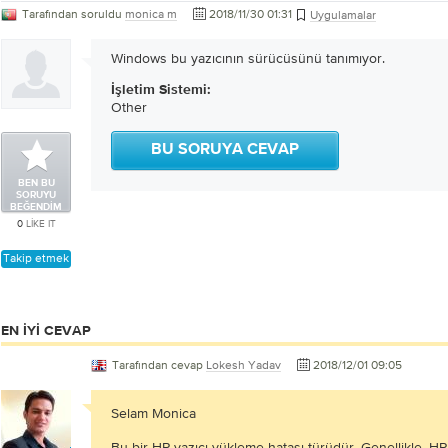
Tarafından soruldu
monica m
2018/11/30 01:31
Uygulamalar
Windows bu yazıcının sürücüsünü tanımıyor.
İşletim Sistemi:
Other
BU SORUYA CEVAP
BEN BU
SORUYU
BEĞENDIM
0
LIKE IT
Takip etmek
EN IYI CEVAP
Tarafından cevap
Lokesh Yadav
2018/12/01 09:05
Selam Monica
Bu bir HP yazıcı yükleme hatası türüdür. Genellikle, HP 