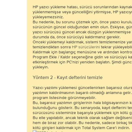
HP yazıcı yükleme hatası, sürücü sorunlarından kaynak
yüklenmemişse veya güncelliğini yitirmişse, HP yazıcıyı
yükleyemezsiniz.
Bu nedenle, bu sorunu çözmek için, önce yazıcı kurulu
sürücünün güncel olduğundan emin olun. Eskiyse, gün
yazıcı sürücüsü güncel ancak düzgün yüklenmemişse y
durumda da, önce sürücüyü kaldırmanız gerekir.
Önceki yüklemeyi kaldırmak, sistemi temizlemenize yard
temizlendikten sonra
HP sürücülerini
tekrar yükleyebili
Kaldırmak için başlangıç ​​menüsüne ve ardından kontrol
Program Ekle / Kaldır seçeneğine gidin ve sürücüyü kald
etkinleştirmek için PC'nizi yeniden başlatın. Şimdi gü
yükleyin.
Yöntem 2 - Kayıt defterini temizle
Yazıcı yazılımı yüklemesi güncellenirken başarısız olurs
yazılımın kaldırılmasının başarılı olmadığı anlamına gel
program listesinde görünmeyebilir.
Bu, başarısız yazılımın girişlerinin hala bilgisayarınızın 
bulunduğunu gösterir. Bu senaryoda, kayıt defterini t
sürücüsünü sisteminize başarıyla yüklemek için kötü gir
Bu elle yapılabilir, ancak teknik olarak sağlam değilsen
hem de biraz zor olabilir. Bu nedenle, sadece birkaç tı
kötü girişleri kaldırmak için Total System Care'i indirin.