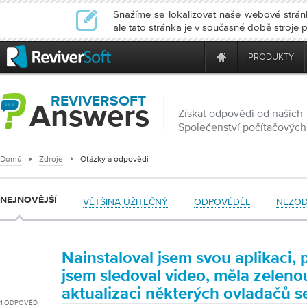
Snažíme se lokalizovat naše webové stránk
ale tato stránka je v současné době stroje
PRODUKTY
REVIVERSOFT
Answers
Získat odpovědi od našich
Společenství počítačových
Domů
Zdroje
Otázky a odpovědi
NEJNOVĚJŠÍ
VĚTŠINA UŽITEČNÝ
ODPOVĚDĚL
NEZO
Nainstaloval jsem svou aplikaci,
jsem sledoval video, měla zelen
aktualizaci některých ovladačů s
1
ODPOVĚĎ