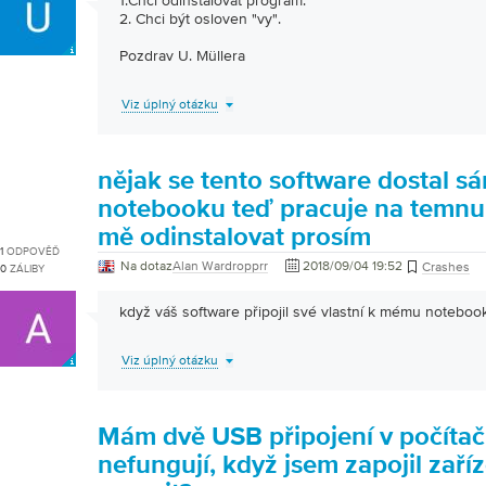
1.Chci odinstalovat program.
2. Chci být osloven "vy".
Pozdrav U. Müllera
Viz úplný otázku
nějak se tento software dostal 
notebooku teď pracuje na temn
mě odinstalovat prosím
1
ODPOVĚĎ
Na dotaz
Alan Wardropprr
2018/09/04 19:52
Crashes
0
ZÁLIBY
když váš software připojil své vlastní k mému noteboo
Viz úplný otázku
Mám dvě USB připojení v počítači
nefungují, když jsem zapojil zaří