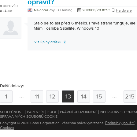
opravit?
9
ODPOVĚDI
Na dotaz
Phyllis Hening
2018/08/28 18:53
Hardware
0
ZÁLIBY
Stalo se to asi před 6 měsíci. Pravá strana funguje, ale 
Mám Toshiba Satellite, Windows 10
Viz úplný otázku
Další dotazy:
...
...
1
11
12
13
14
15
215
|
|
|
|
SPOLEČNOST
PARTNEŘI
EULA
PRÁVNÍ UPOZORNĚNÍ
NEPRODÁVEJTE/NESD
SPRÁVA MÝCH SOUBORŮ COOKIE
Podmínky použití
Copyright © 2026 Corel Corporation. Všechna práva vyhrazena.
Cookies