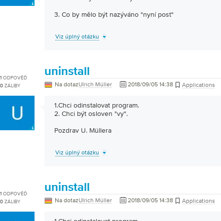
3. Co by mělo být nazýváno "nyní post"
Viz úplný otázku
uninstall
1
ODPOVĚĎ
Na dotaz
Ulrich Müller
2018/09/05 14:38
Applications
0
ZÁLIBY
1.Chci odinstalovat program.
2. Chci být osloven "vy".
Pozdrav U. Müllera
Viz úplný otázku
uninstall
1
ODPOVĚĎ
Na dotaz
Ulrich Müller
2018/09/05 14:38
Applications
0
ZÁLIBY