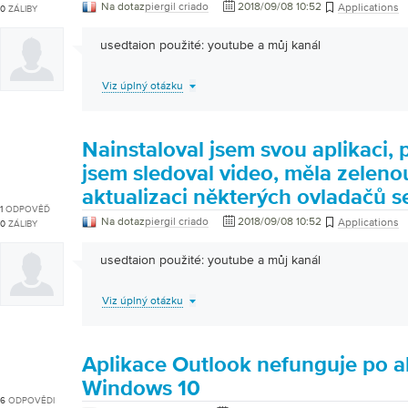
Na dotaz
piergil criado
2018/09/08 10:52
Applications
0
ZÁLIBY
usedtaion použité: youtube a můj kanál
Viz úplný otázku
Nainstaloval jsem svou aplikaci,
jsem sledoval video, měla zelen
aktualizaci některých ovladačů s
1
ODPOVĚĎ
Na dotaz
piergil criado
2018/09/08 10:52
Applications
0
ZÁLIBY
usedtaion použité: youtube a můj kanál
Viz úplný otázku
Aplikace Outlook nefunguje po ak
Windows 10
6
ODPOVĚDI