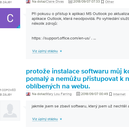
Na dotaz
Claire Divas
2018/09/07 07:33
Other
0
ZÁLIBY
Při pokusu o přístup k aplikaci MS Outlook po aktualiz
aplikace Outlook, která neodpovídá. Po vyhledání slu
několik zdrojů:
https: //support.office.com/en-us/ .
...
Viz úplný otázku
protože instalace softwaru můj k
pomalý a nemůžu přistupovat k 
oblíbených na webu.
1
ODPOVĚĎ
Na dotaz
Mary Lou Farring
2018/09/07 00:49
Internet
0
ZÁLIBY
jakmile jsem se zbavil softwaru, který jsem už nechtěl a
Viz úplný otázku