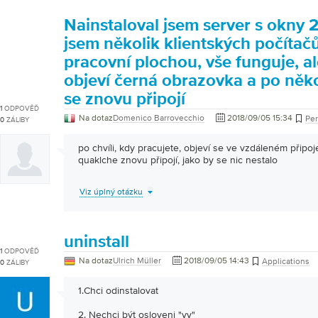
Nainstaloval jsem server s okny 20
jsem několik klientských počítač
pracovní plochou, vše funguje, al
objeví černá obrazovka a po něk
se znovu připojí
1
ODPOVĚĎ
Na dotaz
Domenico Barrovecchio
2018/09/05 15:34
Pe
0
ZÁLIBY
po chvíli, kdy pracujete, objeví se ve vzdáleném připoj
quaklche znovu připojí, jako by se nic nestalo
Viz úplný otázku
uninstall
1
ODPOVĚĎ
Na dotaz
Ulrich Müller
2018/09/05 14:43
Applications
0
ZÁLIBY
1.Chci odinstalovat
2. Nechci být osloveni "vy"