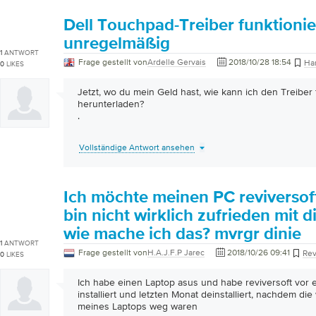
Dell Touchpad-Treiber funktionie
unregelmäßig
1
ANTWORT
Frage gestellt von
Ardelle Gervais
2018/10/28 18:54
Ha
0
LIKES
Jetzt, wo du mein Geld hast, wie kann ich den Treibe
herunterladen?
.
Vollständige Antwort ansehen
Ich möchte meinen PC reviversof
bin nicht wirklich zufrieden mit 
wie mache ich das? mvrgr dinie
1
ANTWORT
Frage gestellt von
H.A.J.F.P Jarec
2018/10/26 09:41
Rev
0
LIKES
Ich habe einen Laptop asus und habe reviversoft vor 
installiert und letzten Monat deinstalliert, nachdem di
meines Laptops weg waren