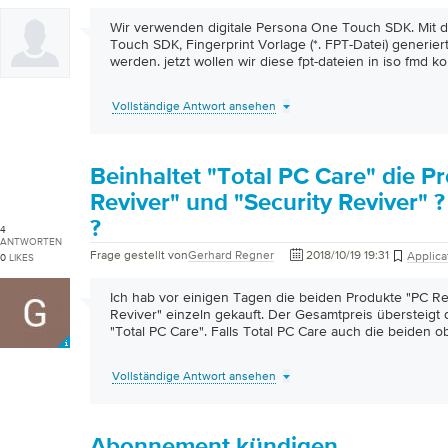
Wir verwenden digitale Persona One Touch SDK. Mit
Touch SDK, Fingerprint Vorlage (*. FPT-Datei) generie
werden. jetzt wollen wir diese fpt-dateien in iso fmd ko
Vollständige Antwort ansehen
Beinhaltet "Total PC Care" die P
Reviver" und "Security Reviver" 
?
4
ANTWORTEN
Frage gestellt von
Gerhard Regner
2018/10/19 19:31
Applica
0
LIKES
Ich hab vor einigen Tagen die beiden Produkte "PC Re
Reviver" einzeln gekauft. Der Gesamtpreis übersteigt d
"Total PC Care". Falls Total PC Care auch die beiden
Vollständige Antwort ansehen
Abonnement kündigen