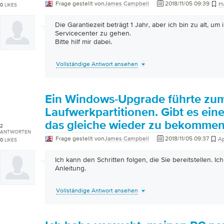
Frage gestellt von
James Campbell
2018/11/05 09:39
H
0
LIKES
Die Garantiezeit beträgt 1 Jahr, aber ich bin zu alt, um
Servicecenter zu gehen.
Bitte hilf mir dabei.
Vollständige Antwort ansehen
Ein Windows-Upgrade führte zum 
Laufwerkpartitionen. Gibt es eine
das gleiche wieder zu bekomme
2
ANTWORTEN
Frage gestellt von
James Campbell
2018/11/05 09:37
Ap
0
LIKES
Ich kann den Schritten folgen, die Sie bereitstellen. I
Anleitung.
Vollständige Antwort ansehen