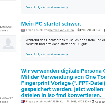
Vollständige Antwort ansehen
Mein PC startet schwer.
1
ANTWORT
Frage gestellt von
Herman van Zanten
2018/10/23 11:49
0
LIKES
Während des Hochfahrens muss ich den Strom und die
Neustart und erst dann startet der PC gut!
Vollständige Antwort ansehen
Wir verwenden digitale Persona
Mit der Verwendung von One To
Fingerprint Vorlage (*. FPT-Datei
gespeichert werden. jetzt wollen 
dateien in iso fmd konvertieren.
1
ANTWORT
Frage gestellt von
RAJESH KL
2018/10/23 10:41
Applica
0
LIKES