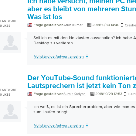
Ich habe versucht, meinen PC neu
aber es bleibt von mehreren Stu
Was ist los
1
ANTWORT
Frage gestellt von
Arun Kumar
2018/10/30 14:40
Crash
0
LIKES
Soll ich es mit den Netztasten ausschalten? Ich habe
Desktop zu verlieren
Vollständige Antwort ansehen
Der YouTube-Sound funktionierte
Lautsprechern ist jetzt kein Ton 
1
ANTWORT
Frage gestellt von
Sumit Kadyan
2018/10/29 12:53
Hard
0
LIKES
Ich weiß, es ist ein Sprecherproblem, aber wie man es
zum Laufen bringt.
Vollständige Antwort ansehen