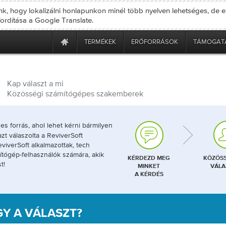
nk, hogy lokalizálni honlapunkon minél több nyelven lehetséges, de e
fordítása a Google Translate.
TERMÉKEK
ERŐFORRÁSOK
TÁMOGAT
Kap választ a mi
Közösségi számítógépes szakemberek
s forrás, ahol lehet kérni bármilyen
zt válaszolta a ReviverSoft
viverSoft alkalmazottak, tech
ítógép-felhasználók számára, akik
KÉRDEZD MEG
KÖZÖS
t!
MINKET
VÁLA
A KÉRDÉS
GY A VÁLASZT?