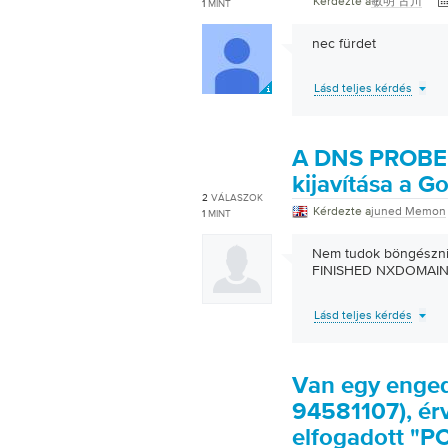
Kérdezte a
敏明 古川
1
MINT
nec fürdet
Lásd teljes kérdés
A DNS PROBE
kijavítása a 
2
VÁLASZOK
Kérdezte a
juned Memon
1
MINT
Nem tudok böngészni
FINISHED NXDOMAIN 
Lásd teljes kérdés
Van egy enged
94581107), ér
elfogadott "PC