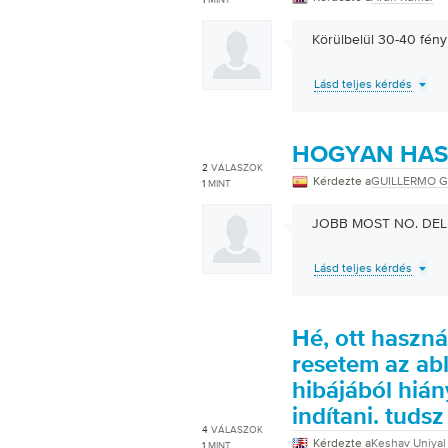
Körülbelül 30-40 fényk
Lásd teljes kérdés
HOGYAN HAS
2
VÁLASZOK
Kérdezte a
GUILLERMO G
1
MINT
JOBB MOST NO. DE
Lásd teljes kérdés
Hé, ott haszná
resetem az ab
hibájából hián
indítani. tuds
4
VÁLASZOK
Kérdezte a
Keshav Uniyal
1
MINT