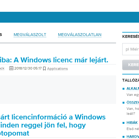
MEGVÁLASZOLT
MEGVÁLASZOLATLAN
S
KERESÉ
ba: A Windows licenc már lejárt.
ack
2018/12/30 05:17
Applications
TALLÓZ
ALKAL
Van eg
ÖSSZE
Van, ho
leáll?
járt licencinformáció a Windows
HIBÁK
inden reggel jön fel, hogy
Első n
aptopomat
HARD