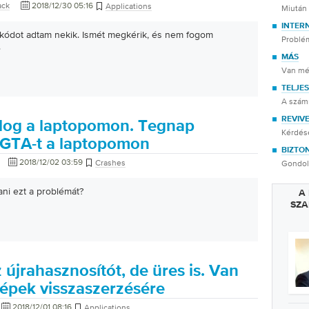
ack
2018/12/30 05:16
Applications
Miután
INTER
ódot adtam nekik. Ismét megkérik, és nem fogom
Problé
.
MÁS
Van mé
TELJE
A számí
REVIV
llog a laptopomon. Tegnap
Kérdése
a GTA-t a laptopomon
BIZTO
2018/12/02 03:59
Crashes
Gondol
ni ezt a problémát?
A
SZA
újrahasznosítót, de üres is. Van
épek visszaszerzésére
2018/12/01 08:16
Applications