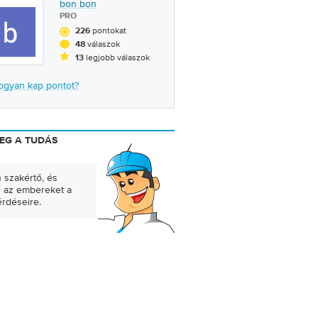
bon bon
PRO
pontokat
226
válaszok
48
legjobb válaszok
13
ogyan kap pontot?
EG A TUDÁS
 szakértő, és
e az embereket a
érdéseire.