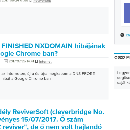
2017/08/24 01:58
ReviverSoft
H
 FINISHED NXDOMAIN hibájának
Google Chrome-ban?
OSZD M
2017/07/25 14:41
Internet
Legyen
 az interneten, újra és újra megkapom a DNS PROBE
segíts
hibát a Google Chrome-ban
saját k
ély ReviverSoft (cleverbridge No.
vényes 15/07/2017. Ő szám
 reviver", de ő nem volt hajlandó