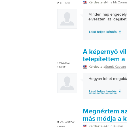
Kérdezte a
Nina McCorm
2
TETSZIK
Minden nap engedélyk
elveszteni az idejüket
Lásd teljes kérdés
A képernyő vi
telepítettem 
1
VÁLASZ
Kérdezte a
Sumit Kadyan
1
MINT
Hogyan lehet megolda
Lásd teljes kérdés
Megnéztem az 
más módja a k
5
VÁLASZOK
Kérdezte a
Arun Kumar
1
MINT