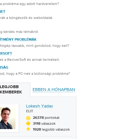
 a probléma egy adott hardverelem?
NET
mák a böngészők és weboldalak
g kérdés más témákról.
SÍTMÉNY PROBLÉMÁK
tógép lassabb, mint gondolod, hogy kell?
ERSOFT
k a ReviverSoft és annak termékeit.
NSÁG
od, hogy a PC-nek a biztonsági probléma?
 LEGJOBB
EBBEN A HÓNAPBAN
KEMBEREK
Lokesh Yadav
ELIT
pontokat
26378
válaszok
3118
legjobb válaszok
1928