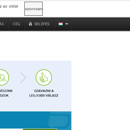
z az oldal
szorosan
ÁS
CÉG
BELÉPÉS
SÉGÜNK
SZAVAZNI A
SZOK
LEGJOBB VÁLASZ