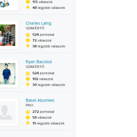
válaszok
113
legjobb válaszok
48
Charles Laing
SZAKÉRTŐ
pontokat
524
válaszok
72
legjobb válaszok
38
Ryan Bacolod
SZAKÉRTŐ
pontokat
524
válaszok
102
legjobb válaszok
30
Basel Abumwis
PRO
pontokat
272
válaszok
59
legjobb válaszok
15