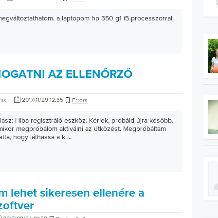
egváltoztathatom. a laptopom hp 350 g1 i5 processzorral
OGATNI AZ ELLENŐRZŐ
nix
2017/11/29 12:35
Errors
asz: Hiba regisztráló eszköz. Kérlek, próbáld újra később.
mikor megpróbálom aktiválni az ütközést. Megpróbáltam
tta, hogy láthassa a k
...
 lehet sikeresen ellenére a
zoftver