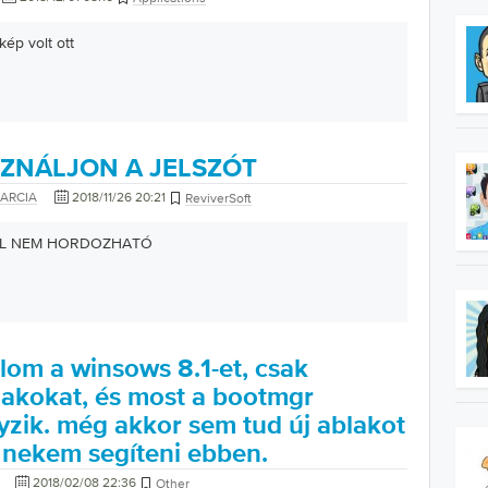
ép volt ott
ZNÁLJON A JELSZÓT
ARCIA
2018/11/26 20:21
ReviverSoft
LL NEM HORDOZHATÓ
lom a winsows 8.1-et, csak
lakokat, és most a bootmgr
yzik. még akkor sem tud új ablakot
z nekem segíteni ebben.
2018/02/08 22:36
Other