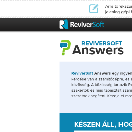
Arra törekszü
jelenleg gépi 
REVIVERSOFT
Answers
egy ingyene
ReviverSoft
Answers
kérdése van a számítógépre, és a
közösség. A közösség tartozik Re
szakértők és más tapasztalt szám
szeretnek segíteni. Kezdje el mos
KÉSZEN ÁLL, HO