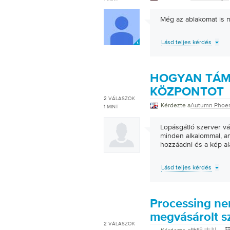
Még az ablakomat is m
Lásd teljes kérdés
HOGYAN TÁM
KÖZPONTOT
2
VÁLASZOK
Kérdezte a
Autumn Phoe
1
MINT
Lopásgátló szerver vál
minden alkalommal, a
hozzáadni és a kép ala
Lásd teljes kérdés
Processing nem
megvásárolt s
2
VÁLASZOK