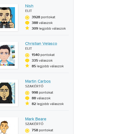
Nish
ELIT
pontokat
3928
válaszok
388
legjobb válaszok
309
Christian Velasco
ELIT
pontokat
1540
válaszok
335
legjobb válaszok
85
Martin Carbos
SZAKÉRTŐ
pontokat
998
válaszok
88
legjobb válaszok
82
Mark Beare
SZAKÉRTŐ
pontokat
758