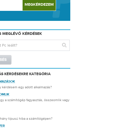
S MEGLÉVŐ KÉRDÉSEK
ÁS KÉRDÉSEKRE KATEGÓRIA
MAZÁSOK
y kérdésem egy adott alkalmazás?
OMLIK
gy a számítógép fagyasztás, összeomlik vagy
éhány típusú hiba a számítógépen?
VER