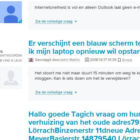
Internetsnelheid is vol en alleen Outlook laat geen e-ma
Zie de volledige vraag
Er verschijnt een blauw scherm 
ik mijn laptop opnieuw wil opstar
15
ANTWOORDEN
Gevraagd door
John Martin
2018/12/17 01:35
Errors
0
VIND IK LEUK
Het stoort me niet maar duurt 15 minuten om weg te 
inloggen. Kan ik iets doen om het te verwijderen?
Zie de volledige vraag
Hallo goede Tagich vraag om hun
verhuizing van het oude adres7
LörrachBinzenerstr 11dneue Adr
MeyerBaslerstr.14879540 Lörrac