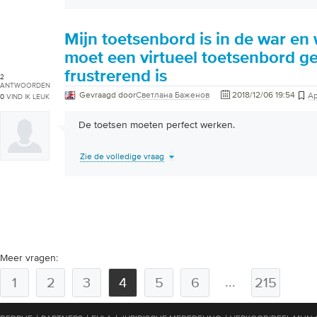
Mijn toetsenbord is in de war en 
moet een virtueel toetsenbord g
frustrerend is
2
ANTWOORDEN
Gevraagd door
Светлана Баженов
2018/12/06 19:54
Ap
0
VIND IK LEUK
De toetsen moeten perfect werken.
Zie de volledige vraag
Meer vragen:
...
1
2
3
4
5
6
215