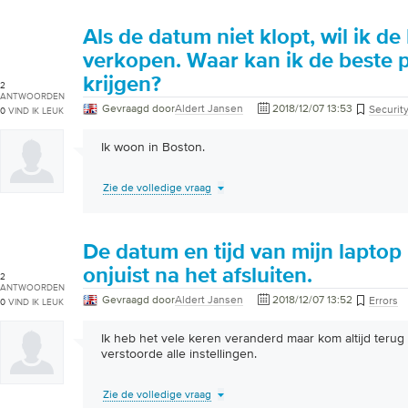
Als de datum niet klopt, wil ik de
verkopen. Waar kan ik de beste p
krijgen?
2
ANTWOORDEN
Gevraagd door
Aldert Jansen
2018/12/07 13:53
Securit
0
VIND IK LEUK
Ik woon in Boston.
Zie de volledige vraag
De datum en tijd van mijn laptop z
onjuist na het afsluiten.
2
ANTWOORDEN
Gevraagd door
Aldert Jansen
2018/12/07 13:52
Errors
0
VIND IK LEUK
Ik heb het vele keren veranderd maar kom altijd terug
verstoorde alle instellingen.
Zie de volledige vraag