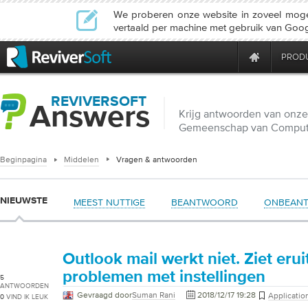
We proberen onze website in zoveel mogeli
vertaald per machine met gebruik van Googl
PROD
REVIVERSOFT
Answers
Krijg antwoorden van onze
Gemeenschap van Compute
Beginpagina
Middelen
Vragen & antwoorden
NIEUWSTE
MEEST NUTTIGE
BEANTWOORD
ONBEAN
Outlook mail werkt niet. Ziet erui
problemen met instellingen
5
ANTWOORDEN
Gevraagd door
Suman Rani
2018/12/17 19:28
Applicatio
0
VIND IK LEUK