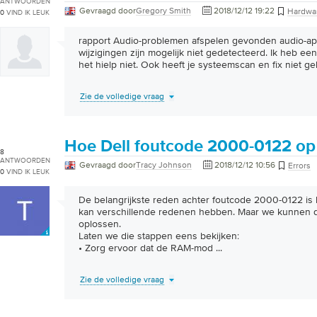
ANTWOORDEN
Gevraagd door
Gregory Smith
2018/12/12 19:22
Hardwa
0
VIND IK LEUK
rapport Audio-problemen afspelen gevonden audio-app
wijzigingen zijn mogelijk niet gedetecteerd. Ik heb ee
het hielp niet. Ook heeft je systeemscan en fix niet g
Zie de volledige vraag
Hoe Dell foutcode 2000-0122 op 
8
ANTWOORDEN
Gevraagd door
Tracy Johnson
2018/12/12 10:56
Errors
0
VIND IK LEUK
De belangrijkste reden achter foutcode 2000-0122 is 
kan verschillende redenen hebben. Maar we kunnen d
oplossen.
Laten we die stappen eens bekijken:
• Zorg ervoor dat de RAM-mod
...
Zie de volledige vraag