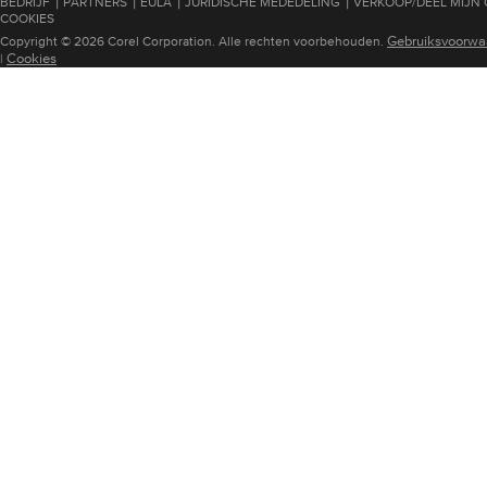
|
|
|
|
BEDRIJF
PARTNERS
EULA
JURIDISCHE MEDEDELING
VERKOOP/DEEL MIJN
COOKIES
Gebruiksvoorwa
Copyright © 2026 Corel Corporation. Alle rechten voorbehouden.
Cookies
|