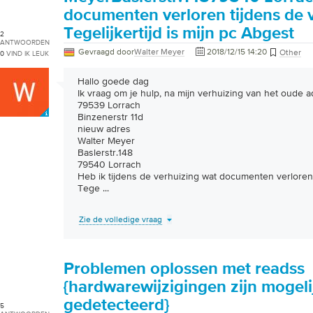
documenten verloren tijdens de 
Tegelijkertijd is mijn pc Abgest
2
ANTWOORDEN
Gevraagd door
Walter Meyer
2018/12/15 14:20
Other
0
VIND IK LEUK
Hallo goede dag
Ik vraag om je hulp, na mijn verhuizing van het oude 
79539 Lorrach
Binzenerstr 11d
nieuw adres
Walter Meyer
Baslerstr.148
79540 Lorrach
Heb ik tijdens de verhuizing wat documenten verloren
Tege
...
Zie de volledige vraag
Problemen oplossen met readss
{hardwarewijzigingen zijn mogeli
gedetecteerd}
5