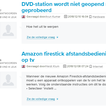
DVD-station wordt niet geopend n
geprobeerd
7
ANTWOORDEN
Gevraagd door
Arun Kumar
2018/12/10 16:04
Hardware
0
VIND IK LEUK
Hoe het uit te werpen
Zie de volledige vraag
Amazon firestick afstandsbedieni
op tv
5
ANTWOORDEN
Gevraagd door
Heidi Klum
2018/12/08 07:24
Internet
0
VIND IK LEUK
Wanneer de nieuwe Amazon Firestick-afstandsbedienin
moet u een apparaat ontkoppelen van de tv om het te
werken. Volg de onderstaande instructies om dit te do
• Selecteer 'instelli
...
Zie de volledige vraag