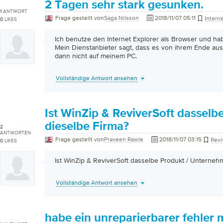
2 Tagen sehr stark gesunken.
1
ANTWORT
Frage gestellt von
Saga Nilsson
2018/11/07 05:11
Intern
0
LIKES
Ich benutze den Internet Explorer als Browser und hab
Mein Dienstanbieter sagt, dass es von ihrem Ende aus 
dann nicht auf meinem PC.
Vollständige Antwort ansehen
Ist WinZip & ReviverSoft dasselb
dieselbe Firma?
2
ANTWORTEN
Frage gestellt von
Praveen Rawle
2018/11/07 03:15
Revi
0
LIKES
Ist WinZip & ReviverSoft dasselbe Produkt / Unterneh
Vollständige Antwort ansehen
habe ein unreparierbarer fehler