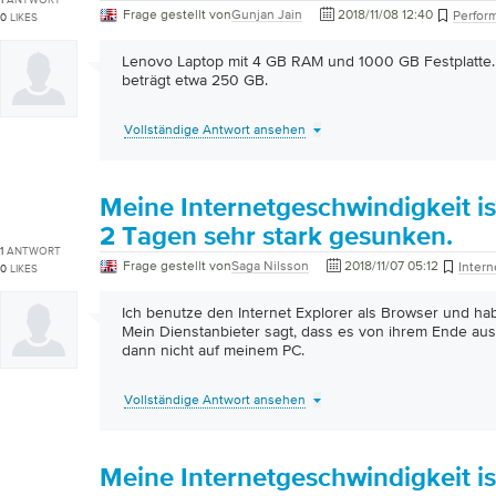
Frage gestellt von
Gunjan Jain
2018/11/08 12:40
Perfor
0
LIKES
Lenovo Laptop mit 4 GB RAM und 1000 GB Festplatte. 
beträgt etwa 250 GB.
Vollständige Antwort ansehen
Meine Internetgeschwindigkeit ist
2 Tagen sehr stark gesunken.
1
ANTWORT
Frage gestellt von
Saga Nilsson
2018/11/07 05:12
Intern
0
LIKES
Ich benutze den Internet Explorer als Browser und hab
Mein Dienstanbieter sagt, dass es von ihrem Ende aus 
dann nicht auf meinem PC.
Vollständige Antwort ansehen
Meine Internetgeschwindigkeit ist