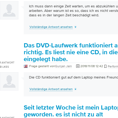
Ich muss dann einige Zeit warten, um es abzukühlen 
arbeiten. Aber warum ist es so, dass ich es nicht verste
dass es in der langen Zeit beschädigt wird.
Vollständige Antwort ansehen
Das DVD-Laufwerk funktioniert a
richtig. Es liest nie eine CD, in die
eingelegt habe.
1
ANTWORT
Frage gestellt von
Gunjan Jain
2018/11/08 12:42
Perfor
0
LIKES
Die CD funktioniert gut auf dem Laptop meines Freun
Vollständige Antwort ansehen
Seit letzter Woche ist mein Lapt
geworden. es ist nicht zu alt
1
ANTWORT