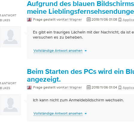
Aufgrund des blauen Bildschirms
meine Lieblingsfernsehsendunge
1
ANTWORT
Frage gestellt von
Karl Wagner
2018/11/06 01:08
Applic
0
LIKES
Es gibt ein trauriges Lächeln mit der Nachricht, da is
versuchen es zu beheben.
Vollständige Antwort ansehen
Beim Starten des PCs wird ein B
angezeigt.
1
ANTWORT
Frage gestellt von
Karl Wagner
2018/11/06 01:04
Applic
0
LIKES
Ich kann nicht zum Anmeldebildschirm wechseln.
Vollständige Antwort ansehen