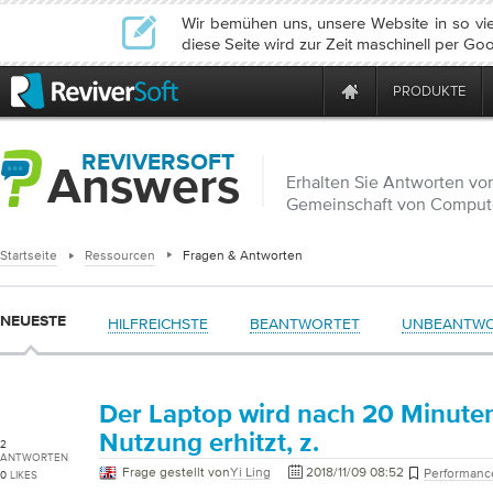
Wir bemühen uns, unsere Website in so vie
diese Seite wird zur Zeit maschinell per Goo
PRODUKTE
REVIVERSOFT
Answers
Erhalten Sie Antworten vo
Gemeinschaft von Comput
Startseite
Ressourcen
Fragen & Antworten
NEUESTE
HILFREICHSTE
BEANTWORTET
UNBEANTW
Der Laptop wird nach 20 Minute
Nutzung erhitzt, z.
2
ANTWORTEN
Frage gestellt von
Yi Ling
2018/11/09 08:52
Performanc
0
LIKES