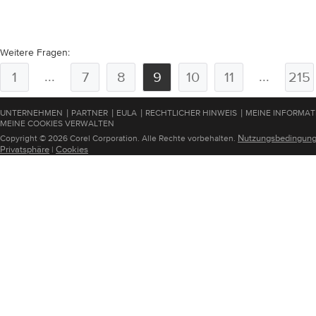
Weitere Fragen:
...
...
1
7
8
9
10
11
215
|
|
|
|
UNTERNEHMEN
PARTNER
EULA
RECHTLICHER HINWEIS
MEINE INFORMAT
MEINE COOKIES VERWALTEN
Nutzungsbedingun
Copyright © 2026 Corel Corporation. Alle Rechte vorbehalten.
Privatsphäre
Cookies
|