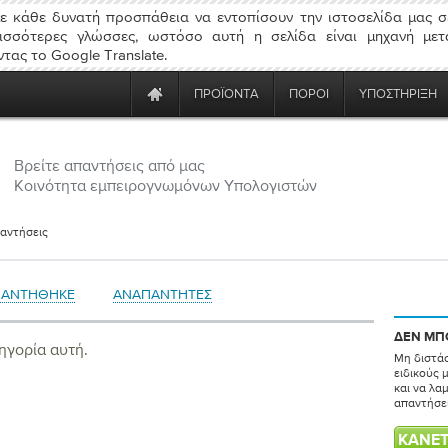
ε κάθε δυνατή προσπάθεια να εντοπίσουν την ιστοσελίδα μας σ
ισσότερες γλώσσες, ωστόσο αυτή η σελίδα είναι μηχανή μετ
τας το Google Translate.
ΠΡΟΪΌΝΤΑ
ΠΌΡΟΙ
ΥΠΟΣΤΉΡΙΞΗ
Βρείτε απαντήσεις από μας
Κοινότητα εμπειρογνωμόνων Υπολογιστών
αντήσεις
ΠΑΝΤΉΘΗΚΕ
ΑΝΑΠΆΝΤΗΤΕΣ
ΔΕΝ ΜΠΟ
ηγορία αυτή.
Μη διστά
ειδικούς 
και να λα
απαντήσει
ΚΆΝΕΤ