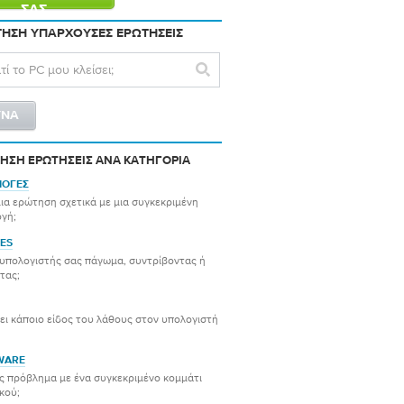
ΣΑΣ
ΗΣΗ ΥΠΆΡΧΟΥΣΕΣ ΕΡΩΤΉΣΕΙΣ
ΗΣΗ ΕΡΩΤΉΣΕΙΣ ΑΝΆ ΚΑΤΗΓΟΡΊΑ
ΟΓΈΣ
μια ερώτηση σχετικά με μια συγκεκριμένη
γή;
ES
ο υπολογιστής σας πάγωμα, συντρίβοντας ή
τας;
ει κάποιο είδος του λάθους στον υπολογιστή
WARE
ς πρόβλημα με ένα συγκεκριμένο κομμάτι
κού;