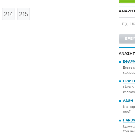
ΑΝΑΖΉΤ
214
215
ΑΝΑΖΉΤ
ΕΦΑΡΜ
Έχετε 
εφαρμο
CRASH
Είναι 
κλείνον
ΛΆΘΗ
Να πάρ
σας?
HARD
Έχοντα
του υλι