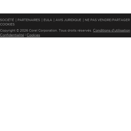
|
|
|
|
SOCIÉTÉ
PARTENAIRES
EULA
AVIS JURIDIQUE
NE PAS VENDRE/PARTAGER
COOKIES
Conditions d'utilisation
Copyright © 2026 Corel Corporation. Tous droits réservés.
Confidentialité
Cookies
|