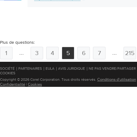
Plus de questions:
...
...
1
3
4
5
6
7
215
|
|
|
|
SOCIÉTÉ
PARTENAIRES
EULA
AVIS JURIDIQUE
NE PAS VENDRE/PARTAGER
COOKIES
Conditions d'utilisation
Copyright © 2026 Corel Corporation. Tous droits réservés.
Confidentialité
Cookies
|