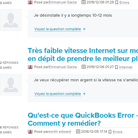
Posé par
Emmanuel Garza
2018/12/06 01:28
Errors
0
AIMÉS
Je désinstalle il y a longtemps 10-12 mois
Voyez la question complète
Très faible vitesse Internet sur 
en dépit de prendre le meilleur p
2
RÉPONSES
Posé par
Emmanuel Garza
2018/12/06 01:27
Internet
0
AIMÉS
Je veux récupérer mon argent si la vitesse ne s'améli
Voyez la question complète
Qu'est-ce que QuickBooks Error 
Comment y remédier?
5
RÉPONSES
Posé par
smith edward
2018/12/05 17:14
Errors
0
AIMÉS