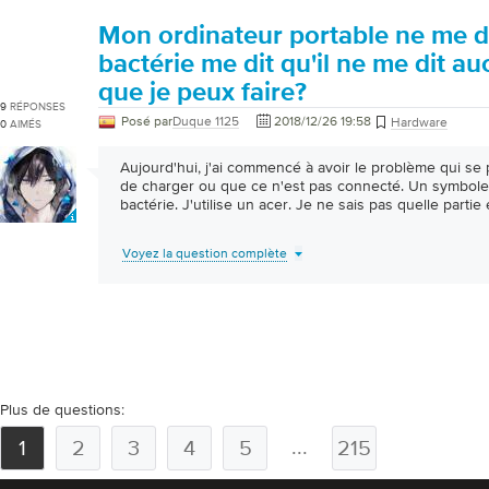
Mon ordinateur portable ne me d
bactérie me dit qu'il ne me dit a
que je peux faire?
9
RÉPONSES
Posé par
Duque 1125
2018/12/26 19:58
Hardware
0
AIMÉS
Aujourd'hui, j'ai commencé à avoir le problème qui se 
de charger ou que ce n'est pas connecté. Un symbole 
bactérie. J'utilise un acer. Je ne sais pas quelle partie
Voyez la question complète
Plus de questions:
...
1
2
3
4
5
215