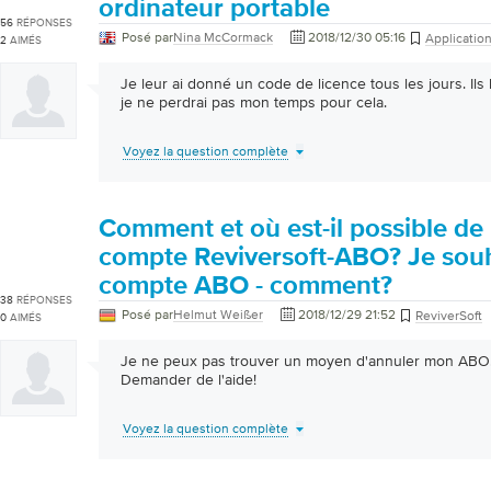
ordinateur portable
56
RÉPONSES
Posé par
Nina McCormack
2018/12/30 05:16
Applicatio
2
AIMÉS
Je leur ai donné un code de licence tous les jours. Il
je ne perdrai pas mon temps pour cela.
Voyez la question complète
Comment et où est-il possible de 
compte Reviversoft-ABO? Je souha
compte ABO - comment?
38
RÉPONSES
Posé par
Helmut Weißer
2018/12/29 21:52
ReviverSoft
0
AIMÉS
Je ne peux pas trouver un moyen d'annuler mon ABO
Demander de l'aide!
Voyez la question complète