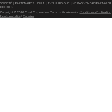
|
|
|
|
SOCIÉTÉ
PARTENAIRES
EULA
AVIS JURIDIQUE
NE PAS VENDRE/PARTAGER
COOKIES
Conditions d'utilisation
Copyright © 2026 Corel Corporation. Tous droits réservés.
Confidentialité
Cookies
|