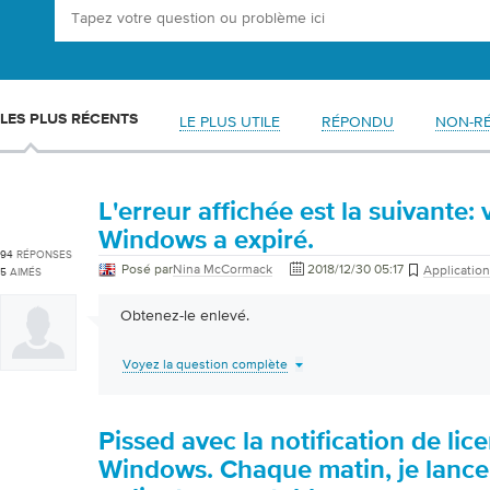
LES PLUS RÉCENTS
LE PLUS UTILE
RÉPONDU
NON-R
L'erreur affichée est la suivante: 
Windows a expiré.
94
RÉPONSES
Posé par
Nina McCormack
2018/12/30 05:17
Applicatio
5
AIMÉS
Obtenez-le enlevé.
Voyez la question complète
Pissed avec la notification de lic
Windows. Chaque matin, je lanc