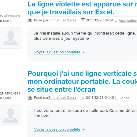
La ligne violette est apparue sur
que je travaillais sur Excel.
27
RÉPONSES
Posé par
Emmanuel Garza
2018/12/28 04:51
Applicatio
0
AIMÉS
Je n'ai installé aucun thème qui montrerait cette ligne
plus de mises à jour système
Voyez la question complète
Pourquoi j'ai une ligne verticale 
mon ordinateur portable. La coule
se situe entre l'écran
28
RÉPONSES
Posé par
Emmanuel Garza
2018/12/28 04:48
Other
0
AIMÉS
Il est venu tout d'un coup de nulle part. Cela me dér
l'enlever
Voyez la question complète