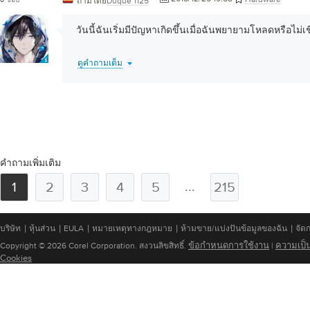
ถามโดย
Duque 1125
วันนี้ฉันเริ่มมีปัญหาเกิดขึ้นเมื่อฉันพยายามโหลดหรือไม่
ดูคำถามเต็ม
คำถามเพิ่มเติม
...
1
2
3
4
5
215
|
|
|
|
|
บริษัท
หุ้นส่วน
EULA
หมายเหตุทางกฎหมาย
ห้ามขาย/แบ่งปันข้อมูลของฉัน
จัดก
ข้อกำหนดการใช้งาน
ความเป็น
Copyright © 2026 Corel Corporation. สงวนลิขสิทธิ์.
|
Cookies