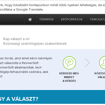
nk, hogy lokalizálni honlapunkon minél több nyelven lehetséges, de e
fordítása a Google Translate.
TERMÉKEK
ERŐFORRÁSOK
TÁMOGAT
Kap választ a mi
Közösségi számítógépes szakemberek
s forrás, ahol lehet kérni bármilyen
zt válaszolta a ReviverSoft
viverSoft alkalmazottak, tech
ítógép-felhasználók számára, akik
KÉRDEZD MEG
KÖZÖS
t!
MINKET
VÁLA
A KÉRDÉS
GY A VÁLASZT?