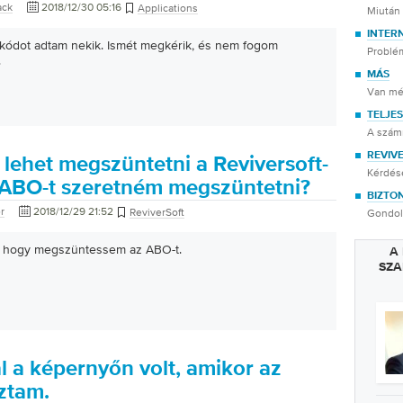
ack
2018/12/30 05:16
Applications
Miután
INTER
ódot adtam nekik. Ismét megkérik, és nem fogom
Problé
.
MÁS
Van mé
TELJE
A számí
REVIV
lehet megszüntetni a Reviversoft-
Kérdése
 ABO-t szeretném megszüntetni?
BIZTO
r
2018/12/29 21:52
ReviverSoft
Gondol
, hogy megszüntessem az ABO-t.
A
SZA
l a képernyőn volt, amikor az
ztam.