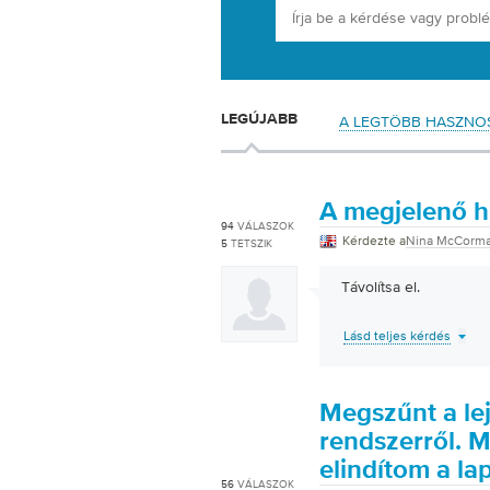
LEGÚJABB
A LEGTÖBB HASZNO
A megjelenő hi
94
VÁLASZOK
Kérdezte a
Nina McCorm
5
TETSZIK
Távolítsa el.
Lásd teljes kérdés
Megszűnt a le
rendszerről. M
elindítom a l
56
VÁLASZOK