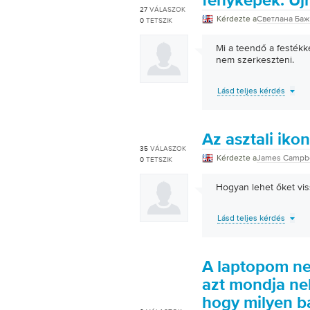
fényképek. Újr
27
VÁLASZOK
Kérdezte a
Светлана Ба
0
TETSZIK
Mi a teendő a festékk
nem szerkeszteni.
Lásd teljes kérdés
Az asztali iko
35
VÁLASZOK
Kérdezte a
James Campbe
0
TETSZIK
Hogyan lehet őket vis
Lásd teljes kérdés
A laptopom ne
azt mondja ne
hogy milyen b