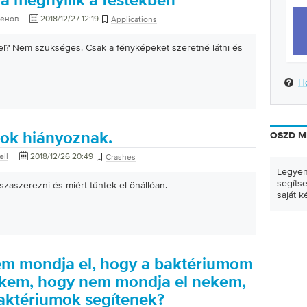
a megnyílik a festékben
женов
2018/12/27 12:19
Applications
el? Nem szükséges. Csak a fényképeket szeretné látni és
H
nok hiányoznak.
OSZD M
ll
2018/12/26 20:49
Crashes
Legyen
segíts
szaszerezni és miért tűntek el önállóan.
saját k
m mondja el, hogy a baktériumom
kem, hogy nem mondja el nekem,
aktériumok segítenek?