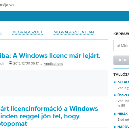
S
MEGVÁLASZOLT
MEGVÁLASZOLATLAN
KERESÉ
ba: A Windows licenc már lejárt.
ack
2018/12/30 05:17
Applications
TALLÓZ
ALKAL
Van eg
ÖSSZE
Van, ho
leáll?
járt licencinformáció a Windows
HIBÁK
inden reggel jön fel, hogy
Első n
aptopomat
HARD