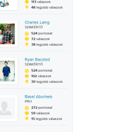
válaszok
113
legjobb válaszok
48
Charles Laing
SZAKÉRTŐ
pontokat
524
válaszok
72
legjobb válaszok
38
Ryan Bacolod
SZAKÉRTŐ
pontokat
524
válaszok
102
legjobb válaszok
30
Basel Abumwis
PRO
pontokat
272
válaszok
59
legjobb válaszok
15