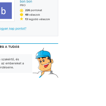
bon bon
PRO
pontokat
226
válaszok
48
legjobb válaszok
13
ogyan kap pontot?
EG A TUDÁS
 szakértő, és
e az embereket a
érdéseire.