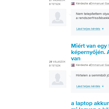
27
VÁLASZOK
Kérdezte a
Emmanuel Ga
0
TETSZIK
Nem telepítettem olya
a rendszerfrissítésekk
Lásd teljes kérdés
Miért van egy 
képernyőjén. A
van
28
VÁLASZOK
Kérdezte a
Emmanuel Ga
0
TETSZIK
Hirtelen a semmiből j
Lásd teljes kérdés
a laptop akkum