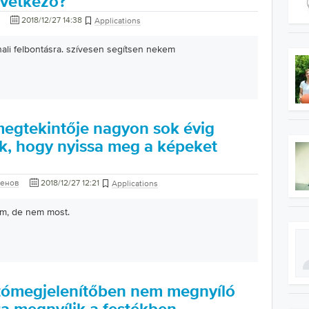
övetkező?
2018/12/27 14:38
Applications
li felbontásra. szívesen segítsen nekem
megtekintője nagyon sok évig
ök, hogy nyissa meg a képeket
женов
2018/12/27 12:21
Applications
am, de nem most.
tómegjelenítőben nem megnyíló