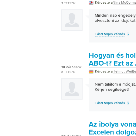
Kérdezte a
Nina McCorm
2
TETSZIK
Minden nap engedélyk
elveszteni az idejüket
Lásd teljes kérdés
Hogyan és hol 
ABO-t? Ezt az
38
VÁLASZOK
Kérdezte a
Helmut Weiße
0
TETSZIK
Nem találom a módját
Kérjen segítséget!
Lásd teljes kérdés
Az ibolya vona
Excelen dolgo