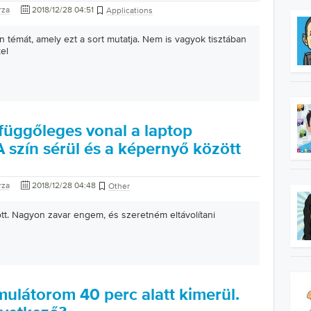
rza
2018/12/28 04:51
Applications
n témát, amely ezt a sort mutatja. Nem is vagyok tisztában
el
függőleges vonal a laptop
 szín sérül és a képernyő között
rza
2018/12/28 04:48
Other
ött. Nagyon zavar engem, és szeretném eltávolítani
ulátorom 40 perc alatt kimerül.