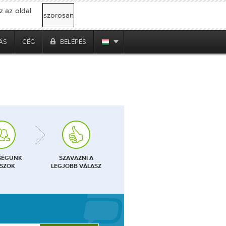
z az oldal
szorosan
ÁS
CÉG
BELÉPÉS
SÉGÜNK
SZAVAZNI A
SZOK
LEGJOBB VÁLASZ