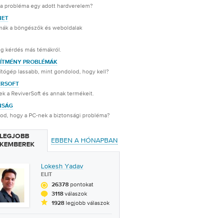
 a probléma egy adott hardverelem?
NET
mák a böngészők és weboldalak
g kérdés más témákról.
SÍTMÉNY PROBLÉMÁK
tógép lassabb, mint gondolod, hogy kell?
ERSOFT
k a ReviverSoft és annak termékeit.
NSÁG
od, hogy a PC-nek a biztonsági probléma?
 LEGJOBB
EBBEN A HÓNAPBAN
KEMBEREK
Lokesh Yadav
ELIT
pontokat
26378
válaszok
3118
legjobb válaszok
1928