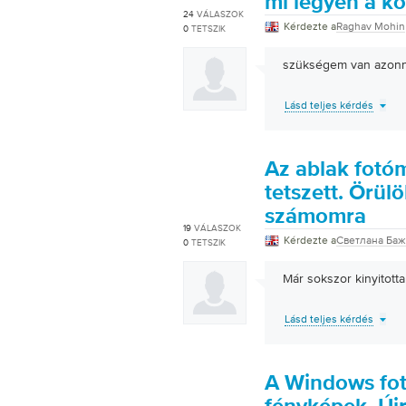
mi legyen a k
24
VÁLASZOK
Kérdezte a
Raghav Mohin
0
TETSZIK
szükségem van azonna
Lásd teljes kérdés
Az ablak fotó
tetszett. Örül
számomra
19
VÁLASZOK
Kérdezte a
Светлана Ба
0
TETSZIK
Már sokszor kinyitott
Lásd teljes kérdés
A Windows fo