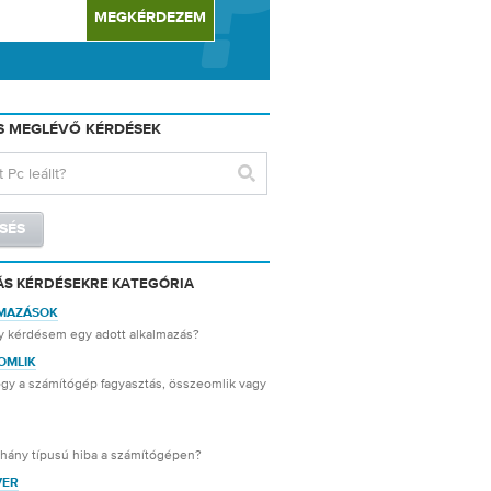
S MEGLÉVŐ KÉRDÉSEK
ÁS KÉRDÉSEKRE KATEGÓRIA
MAZÁSOK
y kérdésem egy adott alkalmazás?
OMLIK
gy a számítógép fagyasztás, összeomlik vagy
éhány típusú hiba a számítógépen?
VER