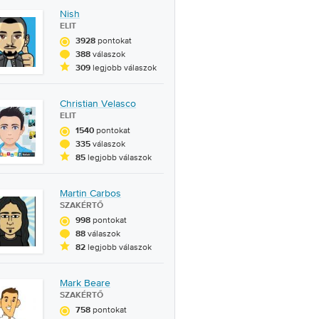
Nish
ELIT
pontokat
3928
válaszok
388
legjobb válaszok
309
Christian Velasco
ELIT
pontokat
1540
válaszok
335
legjobb válaszok
85
Martin Carbos
SZAKÉRTŐ
pontokat
998
válaszok
88
legjobb válaszok
82
Mark Beare
SZAKÉRTŐ
pontokat
758