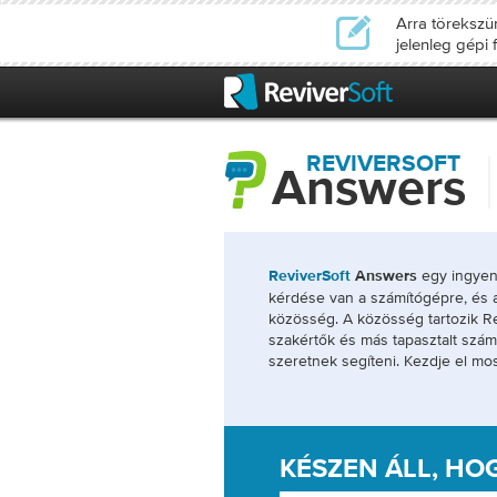
Arra törekszü
jelenleg gépi 
REVIVERSOFT
Answers
egy ingyene
ReviverSoft
Answers
kérdése van a számítógépre, és a
közösség. A közösség tartozik Re
szakértők és más tapasztalt szám
szeretnek segíteni. Kezdje el mos
KÉSZEN ÁLL, HO